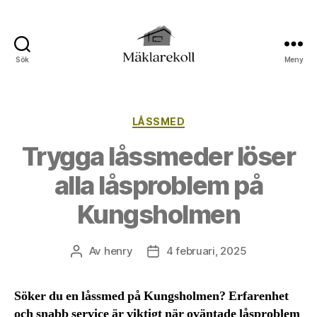
Sök
Meny
Mäklarkoll
Kategorier
LÅSSMED
Trygga låssmeder löser
alla låsproblem på
Kungsholmen
Av
henry
4 februari, 2025
Inläggsförfattare
Inläggsdatum
Söker du en låssmed på Kungsholmen? Erfarenhet
och snabb service är viktigt när oväntade låsproblem