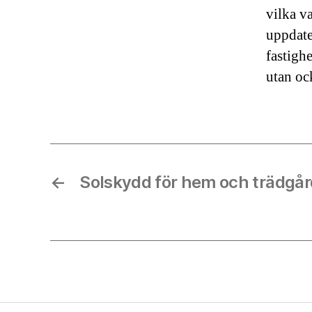
vilka v
uppdate
fastighe
utan oc
←
Solskydd för hem och trädgår