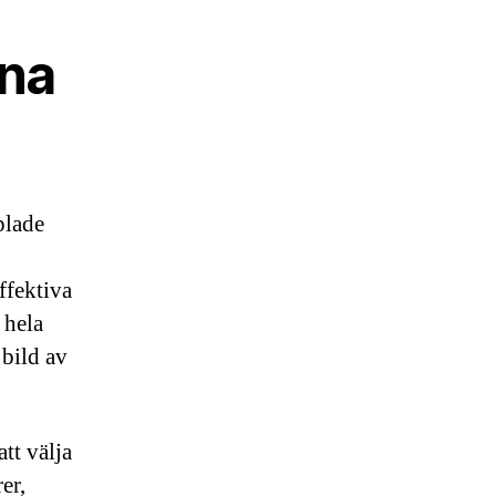
na
plade
ffektiva
 hela
 bild av
tt välja
er,