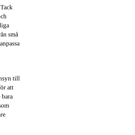
 Tack
och
liga
rån små
t anpassa
syn till
r att
 bara
 som
are