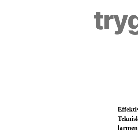
try
Effekt
Teknis
larmen 