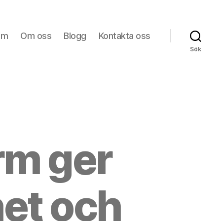
em
Om oss
Blogg
Kontakta oss
Sök
rm ger
et och