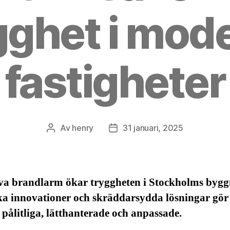
gghet i mod
fastigheter
Av
henry
31 januari, 2025
Inläggsförfattare
Inläggsdatum
iva brandlarm ökar tryggheten i Stockholms bygg
ka innovationer och skräddarsydda lösningar gör
pålitliga, lätthanterade och anpassade.