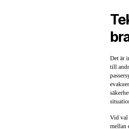
Te
br
Det är 
till an
passers
evakuer
säkerhe
situati
Vid val
mellan 