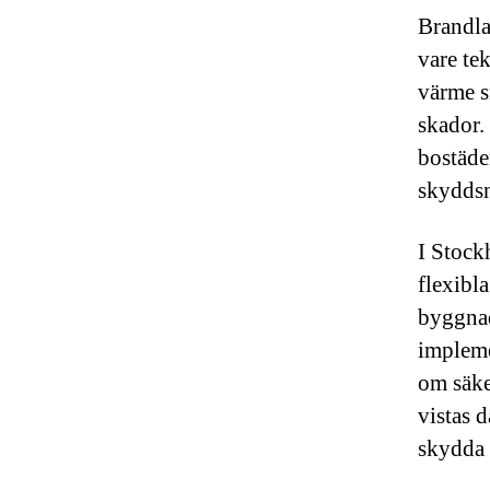
Brandla
vare te
värme s
skador.
bostäder
skyddsn
I Stock
flexibl
byggnad
impleme
om säke
vistas d
skydda 