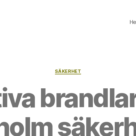
H
Kategorier
SÄKERHET
tiva brandla
holm säkerh