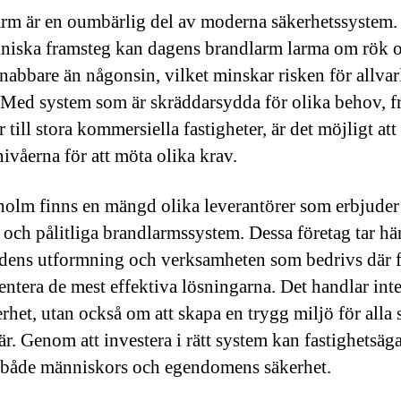
rm är en oumbärlig del av moderna säkerhetssystem.
kniska framsteg kan dagens brandlarm larma om rök 
nabbare än någonsin, vilket minskar risken för allvar
 Med system som är skräddarsydda för olika behov, f
 till stora kommersiella fastigheter, är det möjligt at
ivåerna för att möta olika krav.
holm finns en mängd olika leverantörer som erbjuder
a och pålitliga brandlarmssystem. Dessa företag tar hän
ens utformning och verksamheten som bedrivs där fö
ntera de mest effektiva lösningarna. Det handlar inte
rhet, utan också om att skapa en trygg miljö för alla
är. Genom att investera i rätt system kan fastighetsäg
både människors och egendomens säkerhet.