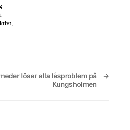
g
n
ktivt,
meder löser alla låsproblem på
→
Kungsholmen