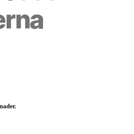
erna
nader.